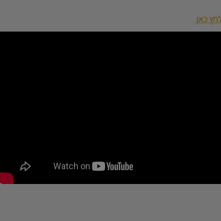
חץ כאן