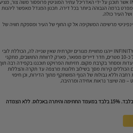
פרויקט INFINITY TOWER אשר תוכנן על ידי האדריכל עתיר המוניטין פרופסור משה צור, מציע
ם מפרט ברמה הגבוהה ביותר בכל דירה. תכנון המגדל מאפשר ליהנות
ושל העיר כולה.
ינפיניטי מרשימה המשקיפה אל קו החוף של העיר ומספקת חוויה של
הדיירים במגדל INFINITY TOWER ייהנו מחוויית מגורים יוקרתית שאין שנייה לה, הכוללת לובי
כניסה המתנשא לגובה של כ-10 מטרים, חדר דיירים מפואר, פארק לרווחת התושבים, מתקני
עדות ומסחר בקרבת מקום. חזיתות הפרויקט תוכננו בקפידה רבה תוך
הכוללים קירות מסך בשילוב חלונות מרצפה עד תקרה והצללות
רחבה וללא גבולות של הנוף המשתקף מתוך הדירות, וכן חיפוי
 – מה שיוצר נראות אחידה ומרהיבה.
החל מ- 65,000 ₪ למ"ר בלבד. 15% בלבד במעמד החתימה והיתרה באכלוס. ללא הצמדה