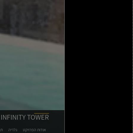
H - INFINITY TOWER - מתחם ס
אודות הפרויקט
גלריה
תו