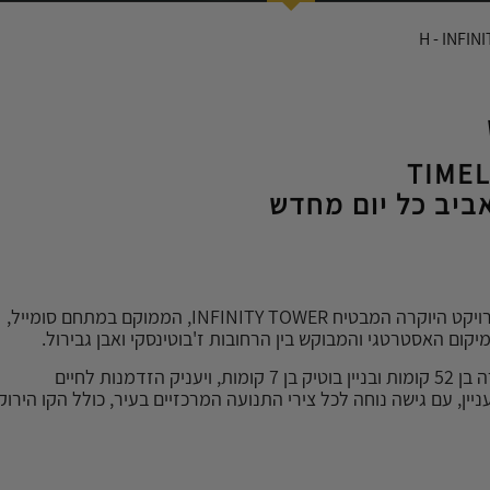
TIMEL
יב כל יום מחדש
קבוצת חג'ג' מציגה את פרויקט היוקרה המבטיח INFINITY TOWER, הממוקם במתחם סומייל,
יקום האסטרטגי והמבוקש בין הרחובות ז'בוטינסקי ואבן גבירול.
הפרויקט יכלול מגדל יוקרה בן 52 קומות ובניין בוטיק בן 7 קומות, ויעניק הזדמנות לחיים
עניין, עם גישה נוחה לכל צירי התנועה המרכזיים בעיר, כולל הקו הירוק