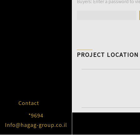
Buyers: Enter a password to vi
PROJECT LOCATION
Contact
*9694
Info@hagag-group.co.il