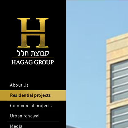
Go
Go
Go
to
to
to
accessibility
main
main
menu
site
content
menu
About Us
Residential projects
Commercial projects
Urban renewal
Media