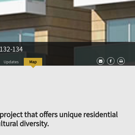
132-134
Updates
Map
project that offers unique residential
ltural diversity.