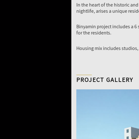
In the heart of the historic a
nightlife, arises a unique reside
Binyamin project includes a 6
for the residents.
Housing mix includes studios,
PROJECT GALLERY